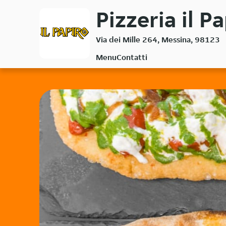
Passa
Pizzeria il Pa
al
contenuto
Via dei Mille 264, Messina, 98123
principale
Menu
Contatti