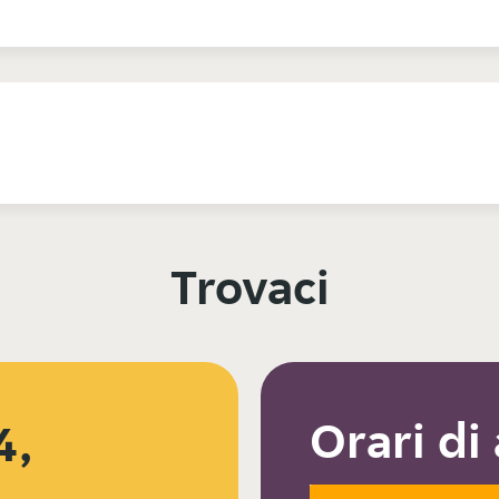
Trovaci
Orari di
4,